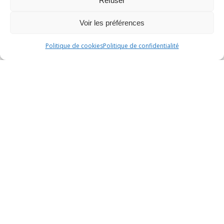
Refuser
Voir les préférences
Politique de cookies
Politique de confidentialité
GÉRANT
AUGUSTIN
Augustin aime les jeux de société, avoir une
raquette dans les mains et courir
cheveux au
vent
après des balles. Après avoir tout