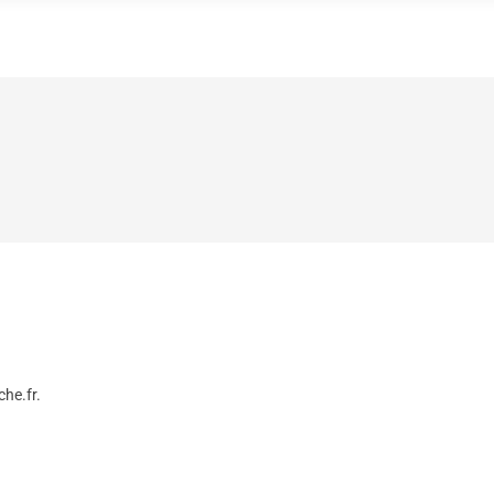
ACCUEIL
LES JEUX
LE RESTO & BAR
POUR M
che.fr.