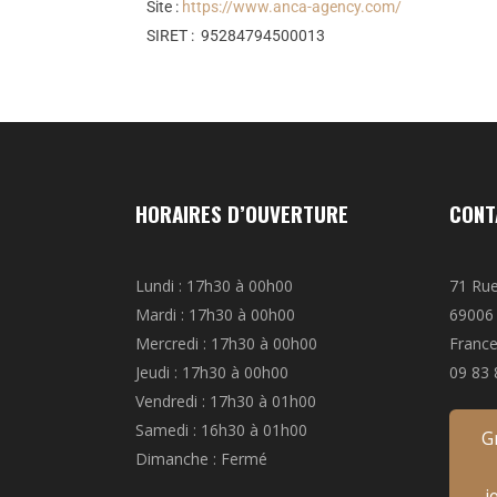
Site :
https://www.anca-agency.com/
SIRET : 95284794500013
HORAIRES D’OUVERTURE
CONT
Lundi : 17h30 à 00h00
71 Ru
Mardi : 17h30 à 00h00
69006
Mercredi : 17h30 à 00h00
Franc
Jeudi : 17h30 à 00h00
09 83 
Vendredi : 17h30 à 01h00
Samedi : 16h30 à 01h00
G
Dimanche : Fermé
j