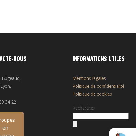
ACTE-NOUS
INFORMATIONS UTILES
e Bugeaud,
Mentions légales
 Lyon,
Politique de confidentialité
e
Politique de cookies
89 34 22
Rechercher
roupes
en
ournée