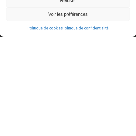
Refuser
Voir les préférences
Politique de cookies
Politique de confidentialité
HORAIRES D'OUVERTURE
Lundi : 17h30 à 00h00 (Seulement à Lyon 6)
Mardi : 17h30 à 00h00
Mercredi : 17h30 à 00h00
Jeudi : 17h30 à 00h00
Vendredi : 17h30 à 01h00
Samedi : 16h30 à 01h00
Dimanche : 14h30-22h00 (Seulement à Lyon 7)