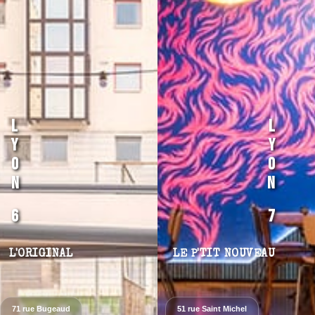
L
L
Y
Y
O
O
N
N
6
7
L'ORIGINAL
LE P'TIT NOUVEAU
71 rue Bugeaud
51 rue Saint Michel