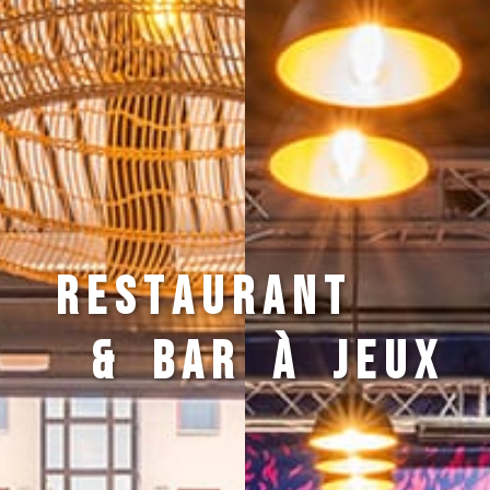
R
E
S
T
A
U
R
A
N
T
&
B
A
R
à
J
E
U
X