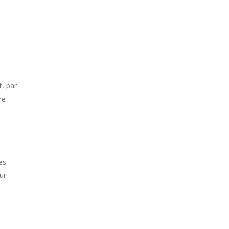
t, par
re
es
ur