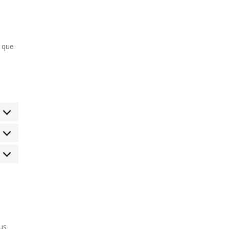
r que
us