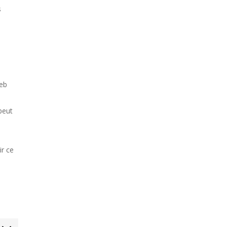
s
web
peut
ir ce