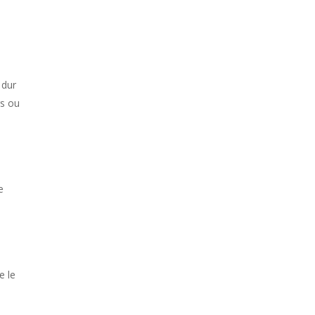
 dur
rs ou
e
e le