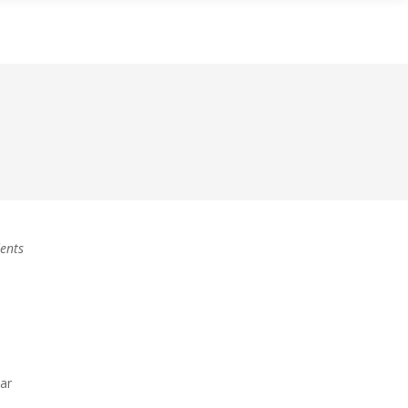
ON GROUPE
CONTACTE-NOUS
FAQ
dents
ar