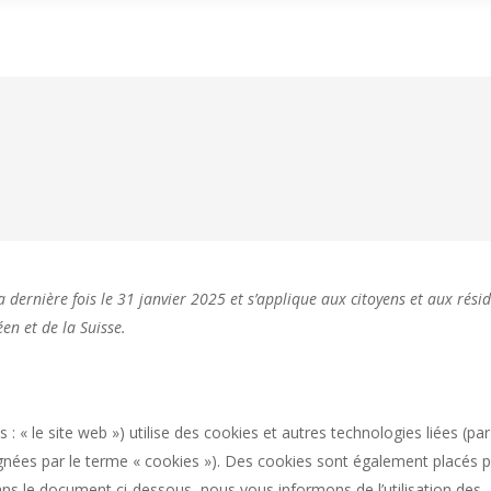
ACCUEIL
LES JEUX
LE RESTO & BAR
POUR M
a dernière fois le 31 janvier 2025 et s’applique aux citoyens et aux rési
n et de la Suisse.
s : « le site web ») utilise des cookies et autres technologies liées (par
ignées par le terme « cookies »). Des cookies sont également placés p
ns le document ci-dessous, nous vous informons de l’utilisation des